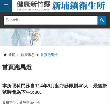
跳到主要內容區塊
:::
健
康
訊
息
單
:::
位
:::
簡
首頁
健康訊息
首頁跑馬燈
介
首頁跑馬燈
便
民
服
務
本所眼科門診自114年9月起每診限掛40人，最後掛
號時間為下午3:30。
線
上
發布單位：新埔鎮衛生所
報
名