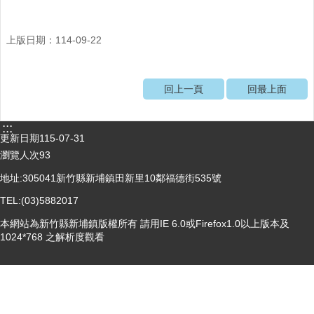
醫
療
上版日期：114-09-22
資
源
回上一頁
回最上面
社
區
資
:::
源
更新日期
115-07-31
瀏覽人次
93
門
診
地址:305041新竹縣新埔鎮田新里10鄰福德街535號
時
TEL:(03)5882017
間
表
本網站為新竹縣新埔鎮版權所有 請用IE 6.0或Firefox1.0以上版本及
1024*768 之解析度觀看
預
防
與
注
射