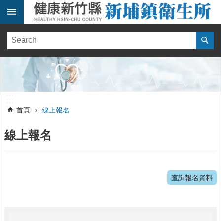
跳到主要內容區塊
:::
健
康
訊
息
單
:::
位
:::
簡
首頁
線上報名
介
線上報名
便
民
服
務
查詢報名資料
線
上
報
名