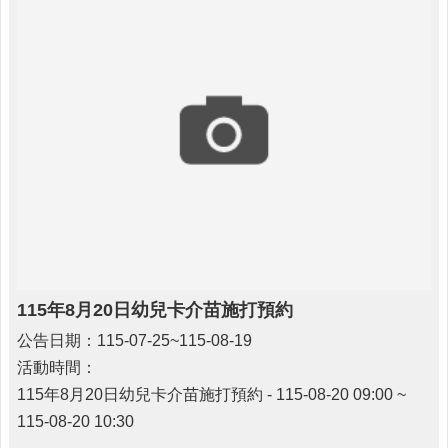
醫
療
資
源
社
區
資
源
門
診
時
間
115年8月20日幼兒卡介苗施打預約
表
公告日期：115-07-25~115-08-19
預
活動時間：
防
115年8月20日幼兒卡介苗施打預約 - 115-08-20 09:00 ~
與
注
115-08-20 10:30
射