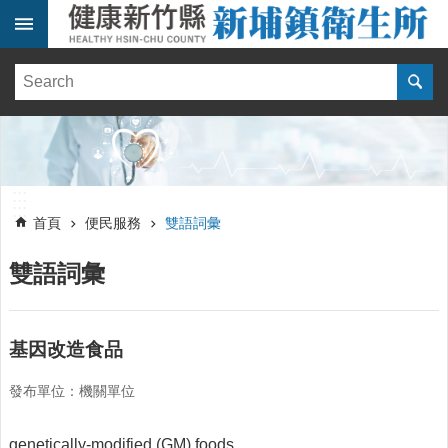
跳到主要內容區塊
:::
健
康
訊
息
單
:::
位
:::
簡
首頁
便民服務
雙語詞彙
介
雙語詞彙
便
民
服
務
基因改造食品
線
發布單位：機關單位
上
報
名
genetically-modified (GM) foods