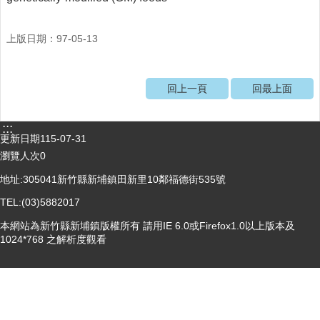
醫
療
上版日期：97-05-13
資
源
回上一頁
回最上面
社
區
資
:::
源
更新日期
115-07-31
瀏覽人次
0
門
地址:305041新竹縣新埔鎮田新里10鄰福德街535號
診
時
TEL:(03)5882017
間
表
本網站為新竹縣新埔鎮版權所有 請用IE 6.0或Firefox1.0以上版本及
1024*768 之解析度觀看
預
防
與
注
射