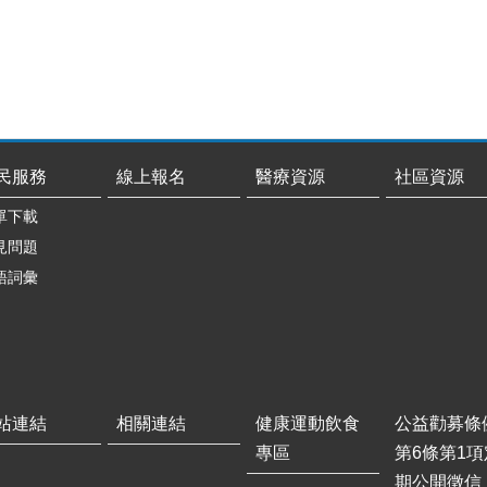
民服務
線上報名
醫療資源
社區資源
單下載
見問題
語詞彙
站連結
相關連結
健康運動飲食
公益勸募條
專區
第6條第1項
期公開徵信